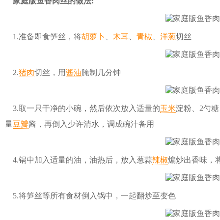
家庭版鱼香肉丝的做法:
1.准备即食笋丝，将
胡
萝卜
、
木耳
、
青椒
、
洋葱
切丝
2.
猪肉
切丝，用
酱油
腌制几分钟
3.取一只干净的小碗，然后依次放入适量的
玉米
淀粉
、2勺糖
量
豆瓣
酱，再倒入少许清水，调成碗汁备用
4.锅中加入适量的油，油热后，放入葱蒜
辣椒
煸炒出香味，
5.将笋丝等所有食材倒入锅中，一起翻炒至变色