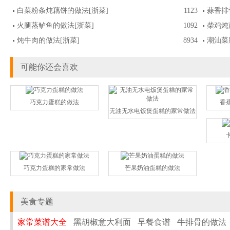
白菜粉条炖藕饼的做法
[浙菜]
1123
蒜香排
火腿蒸鲈鱼的做法
[浙菜]
1092
柴鸡炖
炖牛肉的做法
[浙菜]
8934
潮汕菜
可能你还会喜欢
巧克力蛋糕的做法
香
无油无水电饭煲蛋糕的家常做法
巧克力蛋糕的家常做法
芒果奶油蛋糕的做法
美食专题
家常菜谱大全
黑胡椒意大利面
早餐食谱
牛排骨的做法