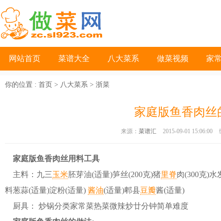
网站首页
菜谱大全
八大菜系
做菜视频
家
你的位置 :
首页
>
八大菜系
>
浙菜
家庭版鱼香肉丝
来源：
菜谱汇
2015-09-01 15:06:00
家庭版鱼香肉丝用料工具
主料：九三
玉米
胚芽油(适量)笋丝(200克)猪
里脊
肉(300克)水
料葱蒜(适量)淀粉(适量)
酱油
(适量)郫县
豆瓣
酱(适量)
厨具： 炒锅分类家常菜热菜微辣炒廿分钟简单难度