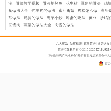
洗
做菜教学视频
微波炉烤鱼
花生粘
豆角的做法
鸡
食做法大全
炖羊肉的做法
蜜汁鸡翅
肉松怎么做
高压
常做法
鸡腿的做法
粤菜小炒
蜂蜜的吃法
黄豆
炒鸡
回锅肉
蒸菜的做法大全
肉酱的做法
八大菜系
|
做菜视频
|
家常菜谱
|
健康饮食
菜谱汇版权所有 © 2015-2025
ZC.SL923
本站除标明"本站原创"外所有照片版权归创作
苏公网