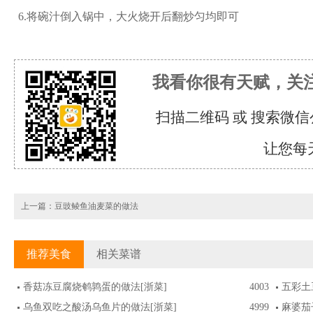
6.将碗汁倒入锅中，大火烧开后翻炒匀均即可
我看你很有天赋，关
扫描二维码 或 搜索微信
让您每
上一篇：
豆豉鲮鱼油麦菜的做法
推荐美食
相关菜谱
香菇冻豆腐烧鹌鹑蛋的做法
[浙菜]
4003
五彩土
乌鱼双吃之酸汤乌鱼片的做法
[浙菜]
4999
麻婆茄