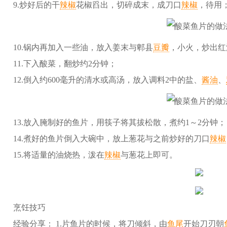
9.炒好后的干
辣椒
花椒舀出，切碎成末，成刀口
辣椒
，待用
10.锅内再加入一些油，放入姜末与郫县
豆瓣
，小火，炒出红
11.下入酸菜，翻炒约2分钟；
12.倒入约600毫升的清水或高汤，放入调料2中的盐、
酱油
、
13.放入腌制好的鱼片，用筷子将其拔松散，煮约1～2分钟；
14.煮好的鱼片倒入大碗中，放上葱花与之前炒好的刀口
辣椒
15.将适量的油烧热，泼在
辣椒
与葱花上即可。
烹饪技巧
经验分享： 1.片鱼片的时候，将刀倾斜，由
鱼尾
开始刀刃朝