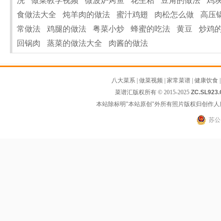
洗
做菜教学视频
微波炉烤鱼
花生粘
豆角的做法
鸡
食做法大全
炖羊肉的做法
蜜汁鸡翅
肉松怎么做
高压
常做法
鸡腿的做法
粤菜小炒
蜂蜜的吃法
黄豆
炒鸡
回锅肉
蒸菜的做法大全
肉酱的做法
八大菜系
|
做菜视频
|
家常菜谱
|
健康饮食
菜谱汇版权所有 © 2015-2025
ZC.SL923
本站除标明"本站原创"外所有照片版权归创作
苏公网