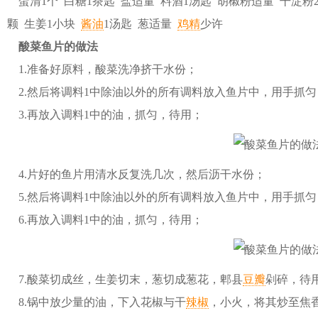
蛋清1个 白糖1茶匙 盐适量 料酒1汤匙 胡椒粉适量 干淀粉
颗 生姜1小块
酱油
1汤匙 葱适量
鸡精
少许
酸菜鱼片的做法
1.准备好原料，酸菜洗净挤干水份；
2.然后将调料1中除油以外的所有调料放入鱼片中，用手抓匀
3.再放入调料1中的油，抓匀，待用；
4.片好的鱼片用清水反复洗几次，然后沥干水份；
5.然后将调料1中除油以外的所有调料放入鱼片中，用手抓匀
6.再放入调料1中的油，抓匀，待用；
7.酸菜切成丝，生姜切末，葱切成葱花，郫县
豆瓣
剁碎，待
8.锅中放少量的油，下入花椒与干
辣椒
，小火，将其炒至焦