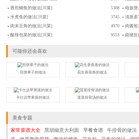
香煎鲫鱼的做法
[川菜]
5308
电饭煲
水煮鱼的做法
[川菜]
3745
清蒸多
肉末豆角的做法
[川菜]
4970
肉酱烩
酸辣包菜的做法
[川菜]
9553
卤猪肚
可能你还会喜欢
煎饼果子的做法
花生香蕉卷的做法
卡仕达苹果派的做法
莲菜排骨汤的做法
美食专题
家常菜谱大全
黑胡椒意大利面
早餐食谱
牛排骨的做法