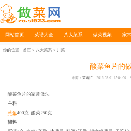
网站首页
菜谱大全
八大菜系
做菜视频
家
你的位置 :
首页
>
八大菜系
>
川菜
酸菜鱼片的
来源：
菜谱汇
2016-03-01 15:04:00
酸菜鱼片的家常做法
主料
草鱼
400克 酸菜250克
辅料