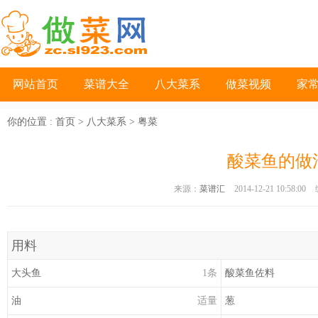
网站首页
菜谱大全
八大菜系
做菜视频
家
你的位置 :
首页
>
八大菜系
>
粤菜
酸菜鱼的做
来源：
菜谱汇
2014-12-21 10:58:00
用料
大头鱼
1条
酸菜鱼佐料
油
适量
葱