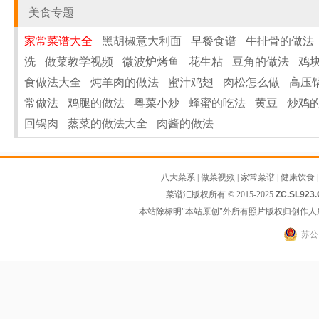
美食专题
家常菜谱大全
黑胡椒意大利面
早餐食谱
牛排骨的做法
洗
做菜教学视频
微波炉烤鱼
花生粘
豆角的做法
鸡
食做法大全
炖羊肉的做法
蜜汁鸡翅
肉松怎么做
高压
常做法
鸡腿的做法
粤菜小炒
蜂蜜的吃法
黄豆
炒鸡
回锅肉
蒸菜的做法大全
肉酱的做法
八大菜系
|
做菜视频
|
家常菜谱
|
健康饮食
菜谱汇版权所有 © 2015-2025
ZC.SL923
本站除标明"本站原创"外所有照片版权归创作
苏公网