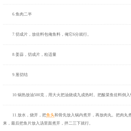
6.鱼肉二半
7.切成片，放佐料包俺鱼料，俺它6分就行。
8.姜蒜，切成片，粒适量
9.葱切结
10.锅热放油500克，用大火把油烧成九成热时。把酸菜鱼佐料倒入
11.放水，烧开，把
鱼头
和骨先放入锅内煮开，再放肉丸。把肉丸煮
来，最后把鱼片放入汤里面煮开，拌二三下就行。