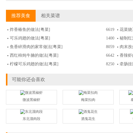
推荐美食
相关菜谱
炸香椿鱼的做法
[粤菜]
6619
花菜烧
可乐鸡翅的做法
[粤菜]
1400
秘制红
鱼香碎滑肉的家常做法
[粤菜]
8059
肉末孜
西红柿炖牛腩的做法
[粤菜]
6642
香辣虾
柠檬可乐鸡翅的做法
[粤菜]
8250
牵肠挂
可能你还会喜欢
微波黑椒虾
梅菜扣肉
东北溜肉段
酒鬼花生