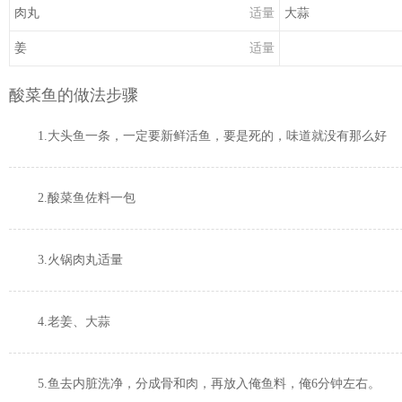
肉丸
适量
大蒜
姜
适量
酸菜鱼的做法步骤
1.大头鱼一条，一定要新鲜活鱼，要是死的，味道就没有那么好
2.酸菜鱼佐料一包
3.火锅肉丸适量
4.老姜、大蒜
5.鱼去内脏洗净，分成骨和肉，再放入俺鱼料，俺6分钟左右。