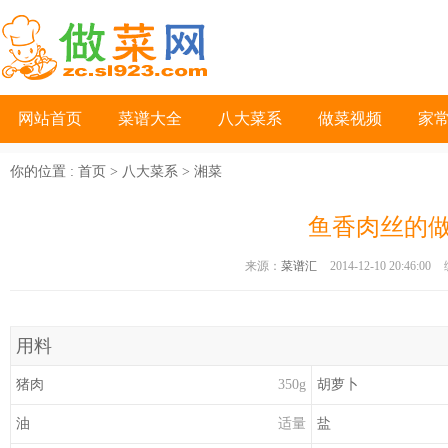
网站首页
菜谱大全
八大菜系
做菜视频
家
你的位置 :
首页
>
八大菜系
>
湘菜
鱼香肉丝的
来源：
菜谱汇
2014-12-10 20:46:00
用料
猪肉
350g
胡
萝卜
油
适量
盐