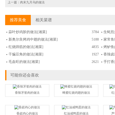
上一篇：
肉末九月乌的做法
推荐美食
相关菜谱
蒜叶炒鸡胗的做法
[湘菜]
3784
生蚝煎
新奥尔良烤鸡中翅的做法
[湘菜]
5188
家常鱼
红烧蹄筋的做法
[湘菜]
4835
烤鲈鱼
干煸豆角的做法
[湘菜]
1927
香辣卤
毛血旺的做法
[湘菜]
2621
手打香
可能你还会喜欢
香辣牙签肉的做法
蜂蜜红烧鸡翅的做法
红
香卤鸡心的做法
红油咸鸭蛋的做法
芦