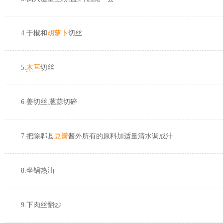
4.于椒和
胡
萝卜
切丝
5.
木耳
切丝
6.姜切丝,葱蒜切碎
7.把除郫县
豆瓣
酱外所有的原料加适量清水调成汁
8.坐锅热油
9.下肉丝翻炒