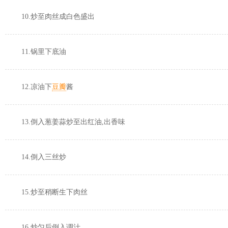
10.炒至肉丝成白色盛出
11.锅里下底油
12.凉油下
豆瓣
酱
13.倒入葱姜蒜炒至出红油,出香味
14.倒入三丝炒
15.炒至稍断生下肉丝
16.炒匀后倒入调汁