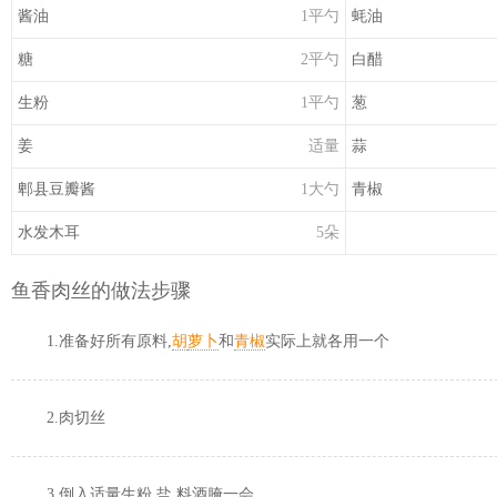
酱油
1平勺
蚝油
糖
2平勺
白
醋
生粉
1平勺
葱
姜
适量
蒜
郫县
豆瓣
酱
1大勺
青椒
水发
木耳
5朵
鱼香肉丝的做法步骤
1.准备好所有原料,
胡
萝卜
和
青椒
实际上就各用一个
2.肉切丝
3.倒入适量生粉,盐,料酒腌一会