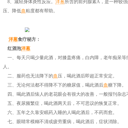
8、减轻身体炎性反应。
洋葱
所含的前列腺素A，是一种较强
压、降低
血
粘度都有帮助。
洋葱
食疗秘方：
红酒泡
洋葱
一、每天只喝少量此酒，对膝盖疼痛，白内障，老年痴呆等
人。
二、服药也无法降下的
血
压，喝此酒后即超正常安定。
三、无论何法都不得降不下的糖尿值，喝此酒后
血
糖下降。
四、喝此酒后恼人的老花眼会有很大的改善，一般报刊杂志
五、夜尿频繁症，喝此酒两天后，不可思议的恢复正常。
六、五年之久靠安眠药入睡的人喝此酒后，不药而愈。
七、眼睛常模糊不清或疲劳重病，喝此酒后，症状消除。