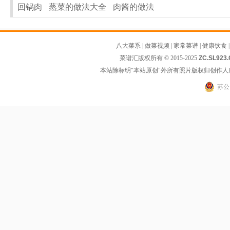
回锅肉
蒸菜的做法大全
肉酱的做法
八大菜系
|
做菜视频
|
家常菜谱
|
健康饮食
菜谱汇版权所有 © 2015-2025
ZC.SL923
本站除标明"本站原创"外所有照片版权归创作
苏公网