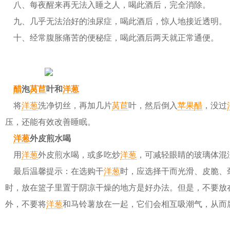
八、每夜醒来再无法入睡之人，喝此酒后，完全消除。
九、几乎无法治好的浊尿症，喝此酒后，惊人地接近透明。
十、经常腹胀痛苦的便秘症，喝此酒后两天就正常通便。
醋
泡
莴苣
叶和
洋葱
将
洋葱
洗净切丝，再加几片
莴苣
叶，然后倒入
苹果
醋
，没过
压，还能有效改善睡眠。
洋葱
外皮煎水喝
用
洋葱
外皮煎水喝，或多吃炒
洋葱
，可减轻眼睛的玻璃体混
最后温馨提示：在选购干
洋葱
时，应选择干而光滑、皮脆、
时，放在篮子里置于阴凉干燥的地方是好办法。但是，不要放
外，不要将
洋葱
和马铃薯放在一起，它们会相互吸潮气，从而