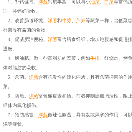
1、补钙健骨。
洋葱
钙质丰富，可以与小
油菜
、
白菜
等富钙
适，补钙好吸收。
2、改善肠道环境。
洋葱
和
牛蒡
、
芦笋
等蔬菜一样，含低聚
杆菌等有益菌的食物。
3、促减肥治便秘。
洋葱
富含膳食纤维，增加饱腹感和促进
通畅。
4、解油腻。做一些高脂肪的荤菜，例如
牛排
、红烧肉、烤
体对脂肪的吸收。
5、杀菌。
洋葱
含有挥发性的硫化丙烯，具有杀菌抑菌的作
菜。
6、防癌。
洋葱
富含槲皮素和硒。前者抑制癌细胞活性，阻
轻体内氧化损伤。
7、预防感冒。
洋葱
微辣性微温，具有发散风寒的作用，可
涕等症状。