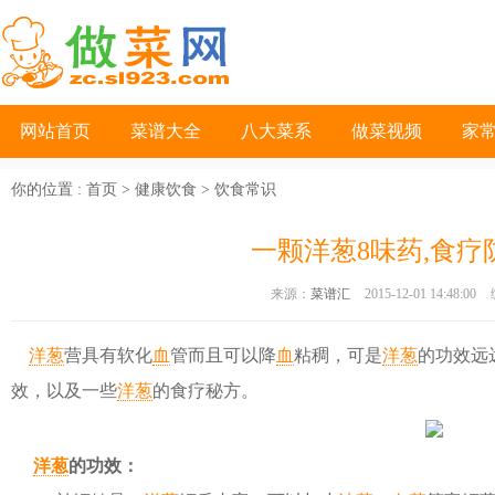
网站首页
菜谱大全
八大菜系
做菜视频
家
你的位置 :
首页
>
健康饮食
>
饮食常识
一颗洋葱8味药,食疗
来源：
菜谱汇
2015-12-01 14:48:00
洋葱
营具有软化
血
管而且可以降
血
粘稠，可是
洋葱
的功效远
效，以及一些
洋葱
的食疗秘方。
洋葱
的功效：