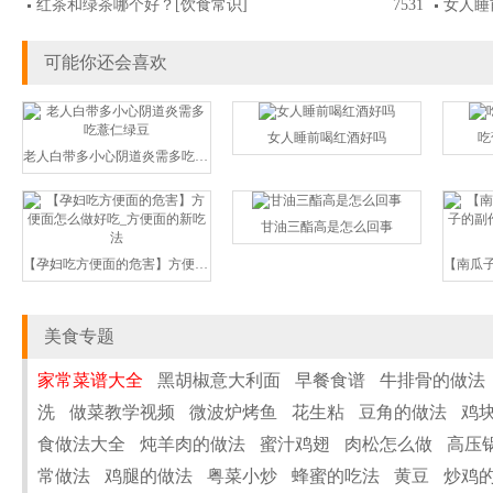
红茶和绿茶哪个好？
[饮食常识]
7531
女人睡
可能你还会喜欢
女人睡前喝红酒好吗
吃
老人白带多小心阴道炎需多吃薏仁
甘油三酯高是怎么回事
【孕妇吃方便面的危害】方便面怎
美食专题
家常菜谱大全
黑胡椒意大利面
早餐食谱
牛排骨的做法
洗
做菜教学视频
微波炉烤鱼
花生粘
豆角的做法
鸡
食做法大全
炖羊肉的做法
蜜汁鸡翅
肉松怎么做
高压
常做法
鸡腿的做法
粤菜小炒
蜂蜜的吃法
黄豆
炒鸡