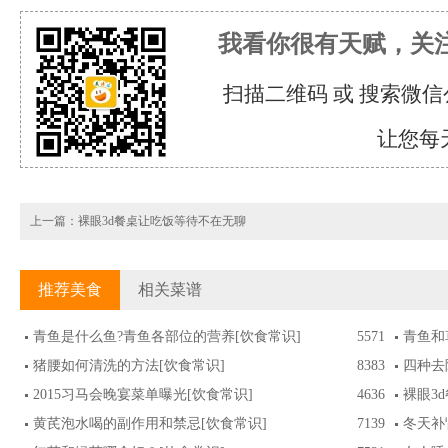
我看你很有天赋，关
扫描二维码 或 搜索微信
让您每
上一篇：
裸眼3d餐桌让吃饭等待不在无聊
推荐美食
相关菜谱
青鱼是什么鱼?青鱼各部位的营养
[饮食常识]
5571
青鱼和
猪腰如何清洗的方法
[饮食常识]
8383
四种去
2015习马会晚宴菜单曝光
[饮食常识]
4636
裸眼3
黄芪泡水喝的副作用和禁忌
[饮食常识]
7139
冬天补