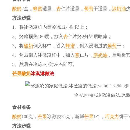
酸奶
2盒，
蜂蜜
适量，
杏
仁
片适量，
葡萄
干
适量，
淡
奶油
方法步骤
1、将冰激凌机内筒冷冻12小时以上；
2、烤箱预热180度，放入
杏
仁
片烤2分钟后晾凉；
3、将
酸奶
倒入杯中，舀入
蜂蜜
，倒入浸泡过的
葡萄
干
；
4、然后倒入冰激凌桶中，加入
杏
仁
片，
淡
奶油
，启动极
5、然后在冷冻3小时左右即可。
芒果
酸奶
冰淇淋做法
食材准备
酸奶
100克，
芒果
冰激凌75克，新鲜
芒果
1个，
巧克力
饼干
方法步骤