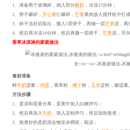
1、准备两个玻璃杯，倒入部分
酸奶
，冷冻15分钟；
2、饼干碾碎，
开心果
仁碾碎，
芒果
果肉放入搅拌机中打
3、杯子冻好后取出，撒入1层饼干，再铺一层
芒果
泥，再
4、然后再冷冻10分钟，然后再撒一层饼干，
芒果
泥，开兴
香草冰淇淋的家庭做法
食材准备
鲜
牛奶
适量，
鸡蛋
，香草粉，
椰子
粉，
玉米
淀粉
，糖适量
方法步骤
1、蛋清和蛋黄分离，蛋黄中加入白糖拌匀；
2、然后再加入
牛奶
，筛入淀粉拌匀，然后加热熬煮；
3、熬煮好的蛋奶混合物呈浓稠状，晾凉；