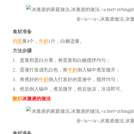
食材准备
鸡蛋
黄4个，
牛奶
1斤，白糖适量。
方法步骤
1、蛋黄和蛋白分离，将蛋黄和白糖搅拌均匀；
2、蛋液打发成乳白色，将
牛奶
倒入锅中煮至微开；
3、将煮好的
牛奶
倒入打发好的蛋液中，搅拌均匀；
4、然后倒入锅中，煮至微开，然后放凉，冷冻即可。
酸奶
冰激凌的做法
食材准备