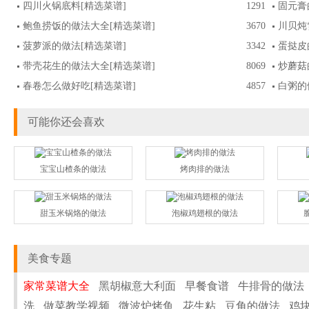
四川火锅底料
[精选菜谱]
1291
固元膏
鲍鱼捞饭的做法大全
[精选菜谱]
3670
川贝炖
菠萝派的做法
[精选菜谱]
3342
蛋挞皮
带壳花生的做法大全
[精选菜谱]
8069
炒蘑菇
春卷怎么做好吃
[精选菜谱]
4857
白粥的
可能你还会喜欢
宝宝山楂条的做法
烤肉排的做法
甜玉米锅烙的做法
泡椒鸡翅根的做法
美食专题
家常菜谱大全
黑胡椒意大利面
早餐食谱
牛排骨的做法
洗
做菜教学视频
微波炉烤鱼
花生粘
豆角的做法
鸡