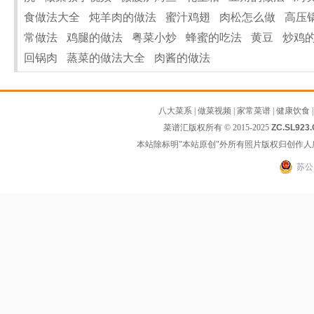
食做法大全
炖羊肉的做法
蜜汁鸡翅
肉松怎么做
高压
常做法
鸡腿的做法
粤菜小炒
蜂蜜的吃法
黄豆
炒鸡
回锅肉
蒸菜的做法大全
肉酱的做法
八大菜系
|
做菜视频
|
家常菜谱
|
健康饮食
菜谱汇版权所有 © 2015-2025
ZC.SL923
本站除标明"本站原创"外所有照片版权归创作
苏公网