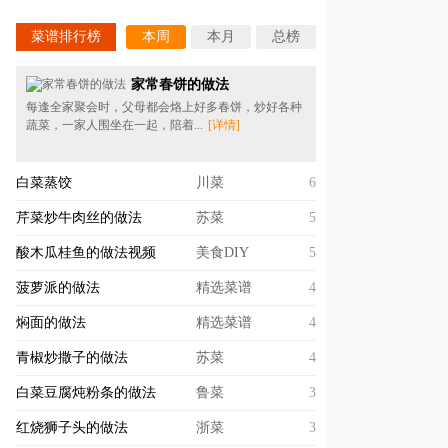
菜谱排行榜
本周
本月
总榜
家常春饼的做法
每逢全家聚会时，父母都会烙上好多春饼，炒好各种
蔬菜，一家人围坐在一起，陪着...
[详情]
白菜蒸饺
川菜
6
芹菜炒牛肉丝的做法
苏菜
5
酸木瓜桂鱼的做法视频
美食DIY
5
菠萝派的做法
精选菜谱
4
焖面的做法
精选菜谱
4
青椒炒撒子的做法
苏菜
4
白菜豆腐炖粉条的做法
鲁菜
3
红烧狮子头的做法
浙菜
3