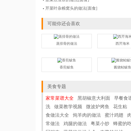
芹菜叶杂粮窝头的做法
[面食]
可能你还会喜欢
蒸排骨的做法
西芹海米
香煎鲅鱼
酱烧鲐鲅
美食专题
家常菜谱大全
黑胡椒意大利面
早餐食
洗
做菜教学视频
微波炉烤鱼
花生粘
食做法大全
炖羊肉的做法
蜜汁鸡翅
常做法
鸡腿的做法
粤菜小炒
蜂蜜的