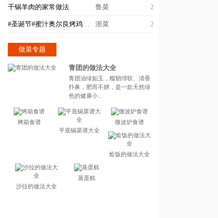
干锅羊肉的家常做法
鲁菜
2
#圣诞节#蜜汁奥尔良烤鸡翅的做法
浙菜
2
做菜专题
青团的做法大全
青团油绿如玉，糯韧绵软、清香
扑鼻，肥而不腴，是一款天然绿
色的健康小...
烤箱食谱
微波炉食谱
平底锅菜谱大全
烩饭的做法大全
蒸蛋糕
沙拉的做法大全