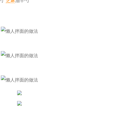
1勺
芝麻
油半勺