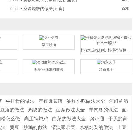
7263
麻酱烧饼的做法
[面食]
5520
菜豆炒肉
柠檬怎么吃好吃_柠檬不能和什么
鱼
吮指麻辣蟹的做法
清汆丸子
谱
牛排骨的做法
年夜饭菜谱
油炸小吃做法大全
河蚌的清
豆角的做法
鸡块的做法
面条做法大全
羊肉煲的做法
面
肉松怎么做
高压锅炖鸡
白菜的做法大全
烤鸡腿
干贝的家
吃法
黄豆
炒鸡的做法
清淡家常菜
冰糖炖梨的做法
土豆