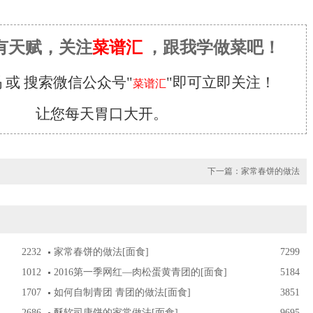
有天赋，关注
菜谱汇
，跟我学做菜吧！
 或 搜索微信公众号"
"即可立即关注！
菜谱汇
让您每天胃口大开。
下一篇：
家常春饼的做法
2232
家常春饼的做法
[面食]
7299
1012
2016第一季网红—肉松蛋黄青团的
[面食]
5184
1707
如何自制青团 青团的做法
[面食]
3851
2686
酥软司康饼的家常做法
[面食]
9695