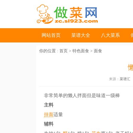
网站首页
菜谱大全
八大菜系
你的位置 :
首页
>
特色面食
>
面食
来源：
菜谱汇
非常简单的懒人拌面但是味道一级棒
主料
挂面
适量
辅料