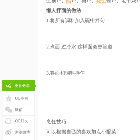
生抽1勺
醋
1勺 糖1勺
花生
酱1勺 老干妈
懒人拌面的做法
1.将所有调料加入碗中拌匀
2.煮面 过冷水 这样面会更筋道
3.将面和调料拌匀
更多分享
QQ空间
微信
QQ好友
烹饪技巧
可以根据自己的喜欢加点小配菜
新浪微博