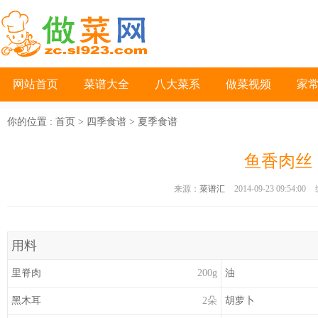
网站首页
菜谱大全
八大菜系
做菜视频
家
你的位置 :
首页
>
四季食谱
>
夏季食谱
鱼香肉丝
来源：
菜谱汇
2014-09-23 09:54:00
用料
里脊
肉
200g
油
黑
木耳
2朵
胡
萝卜