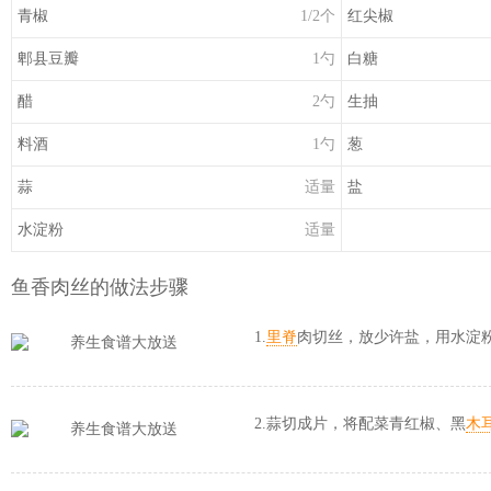
青椒
1/2个
红尖椒
郫县
豆瓣
1勺
白糖
醋
2勺
生抽
料酒
1勺
葱
蒜
适量
盐
水淀粉
适量
鱼香肉丝的做法步骤
1.
里脊
肉切丝，放少许盐，用水淀
2.蒜切成片，将配菜青红椒、黑
木