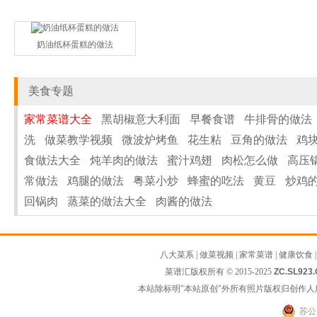
奶油纸杯蛋糕的做法
美食专题
家常菜谱大全
黑胡椒意大利面
早餐食谱
牛排骨的做法
洗
做菜教学视频
微波炉烤鱼
花生粘
豆角的做法
鸡
食做法大全
炖羊肉的做法
蜜汁鸡翅
肉松怎么做
高压
常做法
鸡腿的做法
粤菜小炒
蜂蜜的吃法
黄豆
炒鸡
回锅肉
蒸菜的做法大全
肉酱的做法
八大菜系
|
做菜视频
|
家常菜谱
|
健康饮食
菜谱汇版权所有 © 2015-2025
ZC.SL923
本站除标明"本站原创"外所有照片版权归创作
苏公网